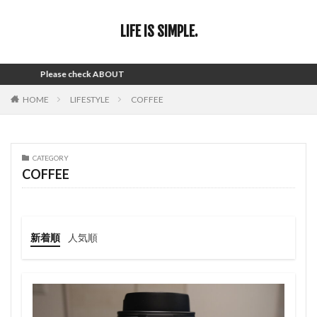
LIFE IS SIMPLE.
ease check ABOUT
HOME
LIFESTYLE
COFFEE
CATEGORY
COFFEE
新着順
人気順