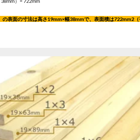
38mm）= 722mm
）の表面の寸法は高さ19mm×幅38mmで、表面積は722mm2